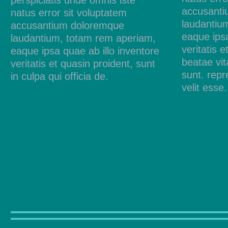
perspiciatis unde omnis iste
accusant
natus error sit voluptatem
laudantiu
accusantium doloremque
eaque ipsa
laudantium, totam rem aperiam,
veritatis e
eaque ipsa quae ab illo inventore
beatae vit
veritatis et quasin proident, sunt
sunt. repr
in culpa qui officia de.
velit esse.