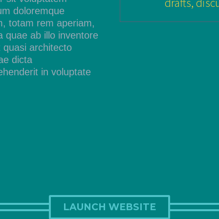
drafts, disc
ium doloremque
m, totam rem aperiam,
 quae ab illo inventore
t quasi architecto
ae dicta
ehenderit in voluptate
LAUNCH WEBSITE