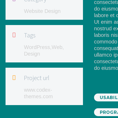
consectetu
do eiusmod
Website Design
labore et 
Ut enim a
nostrud ex
Tags

laboris nis
commodo
WordPress,Web,
consequat.
Design
ullamco ip
consectetu
do eiusmo
Project url

www.codex-
themes.com
USABIL
PROGR