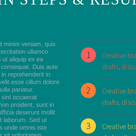
d minim veniam, quis
ercitation ullamco
1
Creative bra
i ut aliquip ex ea
drafts, disc
onsequat. Duis aute
r in reprehenderit in
velit esse cillum dolore
2
ulla pariatur.
Creative bra
 sint occaecat
drafts, disc
non proident, sunt in
fficia deserunt mollit
t laborum. Sed ut
3
Creative bra
is unde omnis iste
r sit voluptatem