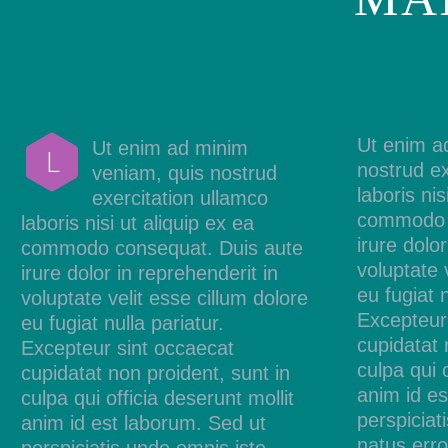
Ut enim a
Ut enim ad minim
L
nostrud ex
veniam, quis nostrud
laboris nis
exercitation ullamco
commodo c
laboris nisi ut aliquip ex ea
irure dolo
commodo consequat. Duis aute
voluptate 
irure dolor in reprehenderit in
eu fugiat n
voluptate velit esse cillum dolore
Excepteur
eu fugiat nulla pariatur.
cupidatat 
Excepteur sint occaecat
culpa qui o
cupidatat non proident, sunt in
anim id es
culpa qui officia deserunt mollit
perspiciat
anim id est laborum. Sed ut
natus erro