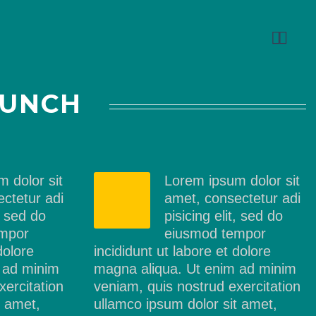


AUNCH
 dolor sit
Lorem ipsum dolor sit
ctetur adi
amet, consectetur adi
t, sed do
pisicing elit, sed do
mpor
eiusmod tempor
dolore
incididunt ut labore et dolore
 ad minim
magna aliqua. Ut enim ad minim
xercitation
veniam, quis nostrud exercitation
t amet,
ullamco ipsum dolor sit amet,