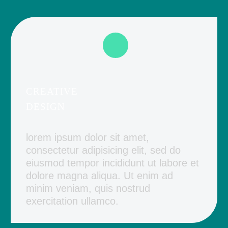
CREATIVE
DESIGN
lorem ipsum dolor sit amet,
consectetur adipisicing elit, sed do
eiusmod tempor incididunt ut labore et
dolore magna aliqua. Ut enim ad
minim veniam, quis nostrud
exercitation ullamco.