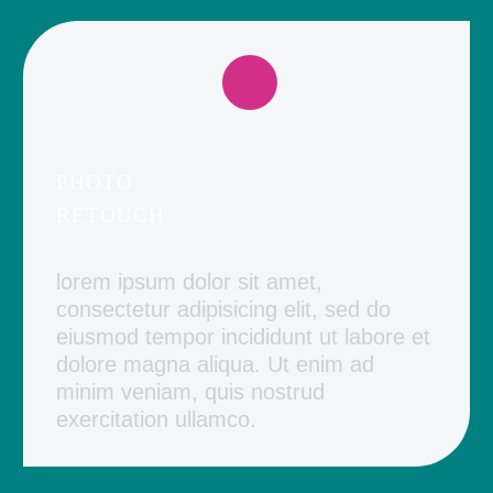
PHOTO
RETOUCH
lorem ipsum dolor sit amet,
consectetur adipisicing elit, sed do
eiusmod tempor incididunt ut labore et
dolore magna aliqua. Ut enim ad
minim veniam, quis nostrud
exercitation ullamco.