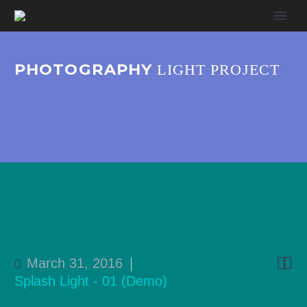
PHOTOGRAPHY
LIGHT PROJECT


March 31, 2016
Splash Light - 01 (Demo)