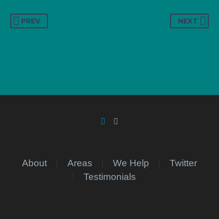
PREV
NEXT
About
Areas
We Help
Twitter
Testimonials