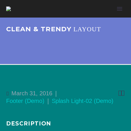
CLEAN & TRENDY
LAYOUT


March 31, 2016
Footer (Demo)
Splash Light-02 (Demo)
DESCRIPTION